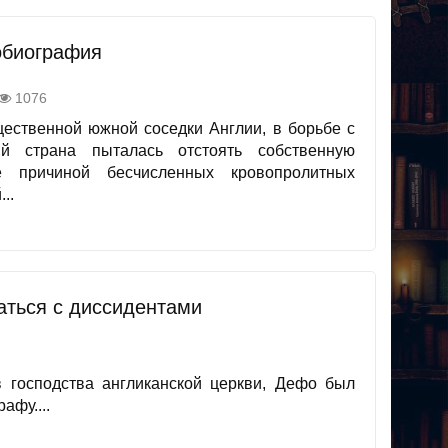
обиография
1076
щественной южной соседки Англии, в борьбе с
й страна пыталась отстоять собственную
е причиной бесчисленных кровопролитных
..
аться с диссидентами
 господства англиканской церкви, Дефо был
афу....