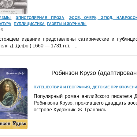
,
,
ИЗМЫ
ЭПИСТОЛЯРНАЯ ПРОЗА
ЭССЕ, ОЧЕРК, ЭТЮД, НАБРОСО
,
,
АТУРА
ПУБЛИЦИСТИКА
ГАЗЕТЫ И ЖУРНАЛЫ
96
стоящем издании представлены сатирические и публицис
еля Д. Дефо ( 1660 — 1731 гг.). ...
Робинзон Крузо (адаптирован
,
ПУТЕШЕСТВИЯ И ГЕОГРАФИЯ
ДЕТСКИЕ ПРИКЛЮЧЕН
Популярный роман английского писателя 
Робинзона Крузо, прожившего двадцать вос
острове.Художник: Ж. Гранвиль....