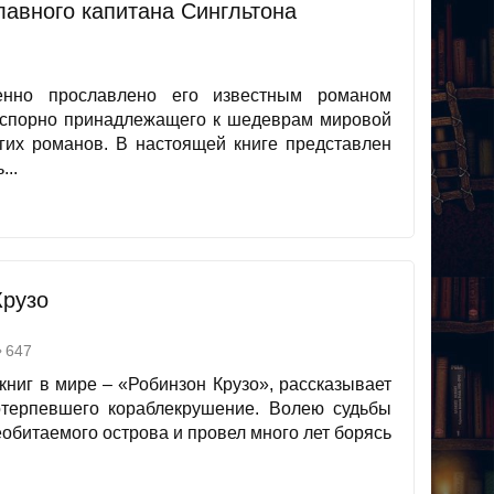
лавного капитана Сингльтона
енно прославлено его известным романом
есспорно принадлежащего к шедеврам мировой
гих романов. В настоящей книге представлен
...
Крузо
647
книг в мире – «Робинзон Крузо», рассказывает
отерпевшего кораблекрушение. Волею судьбы
обитаемого острова и провел много лет борясь