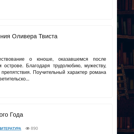
ения Оливера Твиста
ествование о юноше, оказавшемся после
 острове. Благодаря трудолюбию, мужеству,
 препятствия. Поучительный характер романа
етительско...
ого Года
890
ИТЕРАТУРА