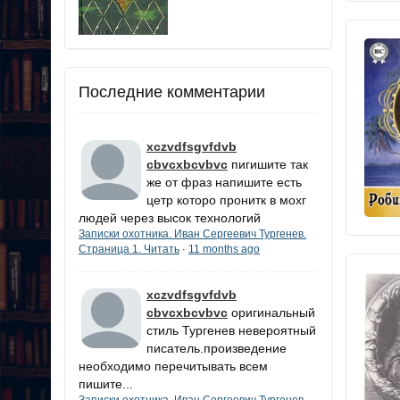
Последние комментарии
xczvdfsgvfdvb
cbvcxbcvbvc
пигишите так
же от фраз напишите есть
цетр которо пронитк в мохг
людей через высок технологий
Записки охотника. Иван Сергеевич Тургенев.
Страница 1. Читать
11 months ago
·
xczvdfsgvfdvb
cbvcxbcvbvc
оригинальный
стиль Тургенев невероятный
писатель.произведение
необходимо перечитывать всем
пишите...
Записки охотника. Иван Сергеевич Тургенев.