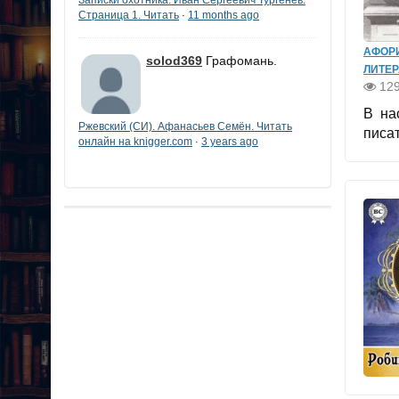
Страница 1. Читать
11 months ago
·
АФОР
solod369
Графомань.
ЛИТЕР
12
В на
Ржевский (СИ). Афанасьев Семён. Читать
писат
онлайн на knigger.com
3 years ago
·