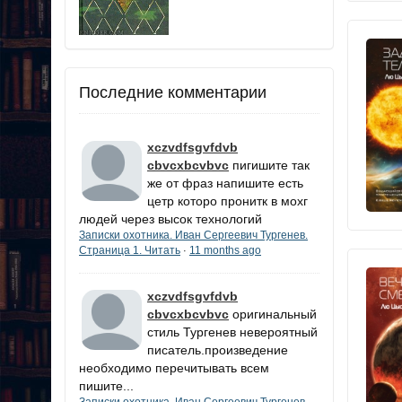
Последние комментарии
xczvdfsgvfdvb
cbvcxbcvbvc
пигишите так
же от фраз напишите есть
цетр которо пронитк в мохг
людей через высок технологий
Записки охотника. Иван Сергеевич Тургенев.
Страница 1. Читать
11 months ago
·
xczvdfsgvfdvb
cbvcxbcvbvc
оригинальный
стиль Тургенев невероятный
писатель.произведение
необходимо перечитывать всем
пишите...
Записки охотника. Иван Сергеевич Тургенев.