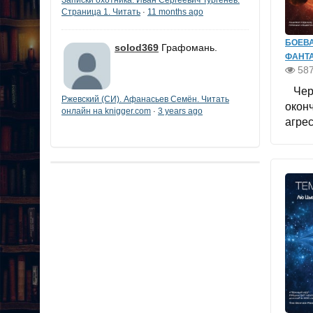
Страница 1. Читать
11 months ago
·
БОЕВ
solod369
Графомань.
ФАНТ
58
Чере
Ржевский (СИ). Афанасьев Семён. Читать
окон
онлайн на knigger.com
3 years ago
·
агре