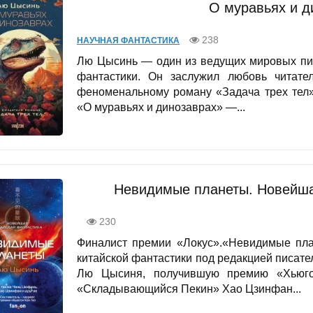
О муравьях и д
238
НАУЧНАЯ ФАНТАСТИКА
Лю Цысинь — один из ведущих мировых пис
фантастики. Он заслужил любовь читате
феноменальному роману «Задача трех тел»
«О муравьях и динозаврах» —...
Невидимые планеты. Новейша
230
Финалист премии «Локус».«Невидимые пла
китайской фантастики под редакцией писате
Лю Цысиня, получившую премию «Хьюго
«Складывающийся Пекин» Хао Цзинфан...