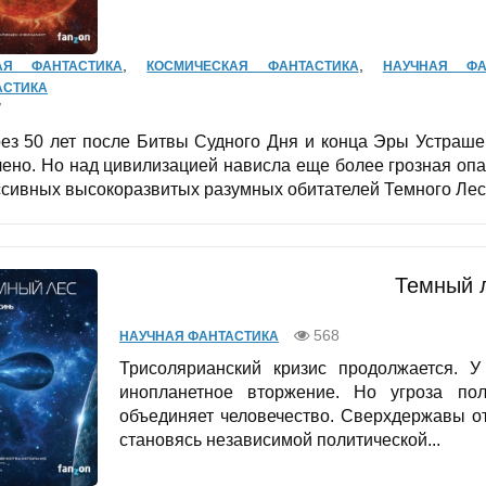
,
,
АЯ ФАНТАСТИКА
КОСМИЧЕСКАЯ ФАНТАСТИКА
НАУЧНАЯ ФА
АСТИКА
7
з 50 лет после Битвы Судного Дня и конца Эры Устраше
чено. Но над цивилизацией нависла еще более грозная опа
ссивных высокоразвитых разумных обитателей Темного Леса.
Темный 
568
НАУЧНАЯ ФАНТАСТИКА
Трисолярианский кризис продолжается. У
инопланетное вторжение. Но угроза пол
объединяет человечество. Сверхдержавы о
становясь независимой политической...