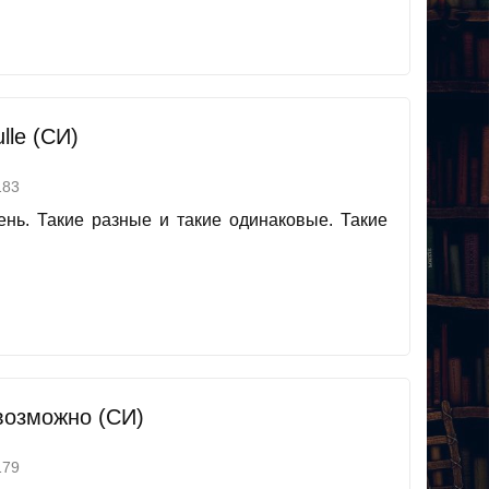
lle (СИ)
83
день. Такие разные и такие одинаковые. Такие
возможно (СИ)
79