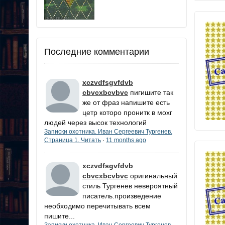
Последние комментарии
xczvdfsgvfdvb
cbvcxbcvbvc
пигишите так
же от фраз напишите есть
цетр которо пронитк в мохг
людей через высок технологий
Записки охотника. Иван Сергеевич Тургенев.
Страница 1. Читать
11 months ago
·
xczvdfsgvfdvb
cbvcxbcvbvc
оригинальный
стиль Тургенев невероятный
писатель.произведение
необходимо перечитывать всем
пишите...
Записки охотника. Иван Сергеевич Тургенев.