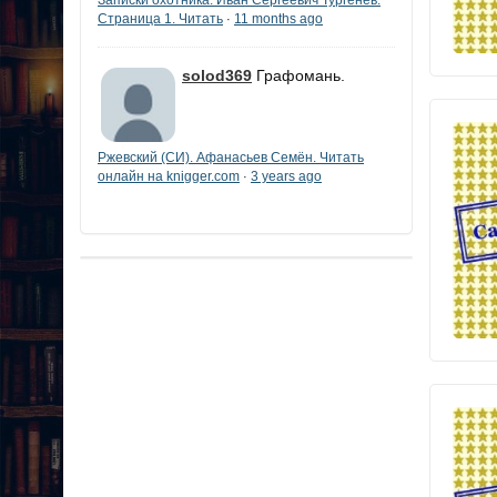
Страница 1. Читать
11 months ago
·
solod369
Графомань.
Ржевский (СИ). Афанасьев Семён. Читать
онлайн на knigger.com
3 years ago
·