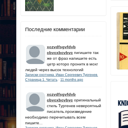
Последние комментарии
xczvdfsgvfdvb
cbvcxbcvbvc
пигишите так
же от фраз напишите есть
цетр которо пронитк в мохг
людей через высок технологий
Записки охотника. Иван Сергеевич Тургенев.
Страница 1. Читать
11 months ago
·
xczvdfsgvfdvb
cbvcxbcvbvc
оригинальный
стиль Тургенев невероятный
писатель.произведение
необходимо перечитывать всем
пишите...
Записки охотника. Иван Сергеевич Тургенев.