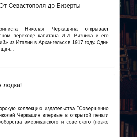
 От Севастополя до Бизерты
ариниста Николая Черкашина открывает
сном переходе капитана И.И. Ризнича и его
й» из Италии в Архангельск в 1917 году. Один
щен...
я лодка!
орскую коллекцию издательства "Совершенно
Николай Черкашин впервые в открытой печати
воборства американского и советского (позже