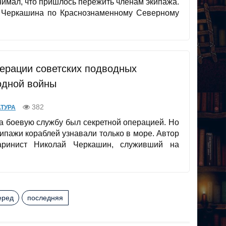
нимал, что пришлось пережить членам экипажа.
 Черкашина по Краснознаменному Северному
перации советских подводных
одной войны
382
ТУРА
а боевую службу был секретной операцией. Но
кипажи кораблей узнавали только в море. Автор
маринист Николай Черкашин, служивший на
еред
последняя