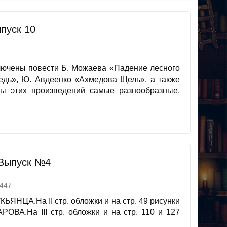
пуск 10
лючены повести Б. Можаева «Падение лесного
едь», Ю. Авдеенко «Ахмедова Щель», а также
ы этих произведений самые разнообразные.
 Выпуск №4
447
ЛУКЬЯНЦА.На II стр. обложки и на стр. 49 рисунки
ОВА.На III стр. обложки и на стр. 110 и 127