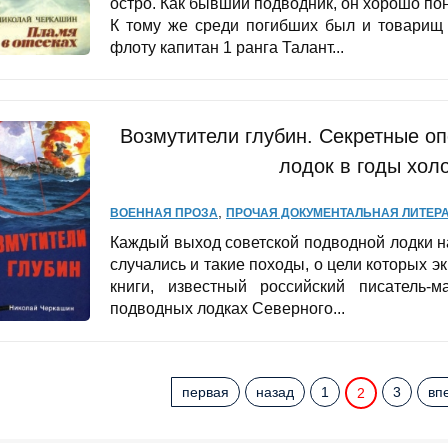
остро. Как бывший подводник, он хорошо по
К тому же среди погибших был и товарищ
флоту капитан 1 ранга Талант...
Возмутители глубин. Секретные о
лодок в годы хол
,
ВОЕННАЯ ПРОЗА
ПРОЧАЯ ДОКУМЕНТАЛЬНАЯ ЛИТЕРА
Каждый выход советской подводной лодки н
случались и такие походы, о цели которых э
книги, известный российский писатель-
подводных лодках Северного...
первая
назад
1
3
вп
2