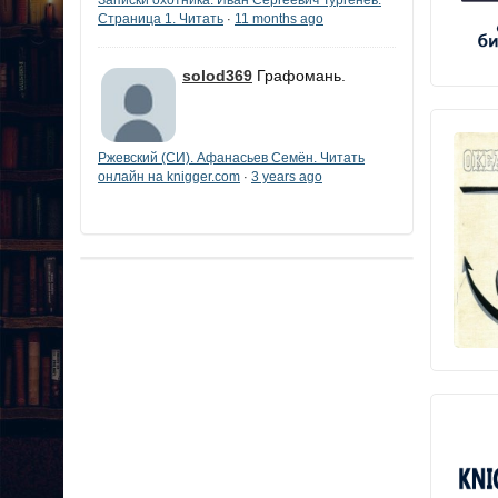
Страница 1. Читать
11 months ago
·
solod369
Графомань.
Ржевский (СИ). Афанасьев Семён. Читать
онлайн на knigger.com
3 years ago
·