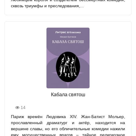
сквозь триумфы и преследования,...
Кабала святош
14
Париж времён Людовика XIV. Жан-Батист Мольер,
прославленный драматург и актёр, находится на
вершине славы, но его обличительные комедии нажили
ему могущественных врагов – тайное религиозное