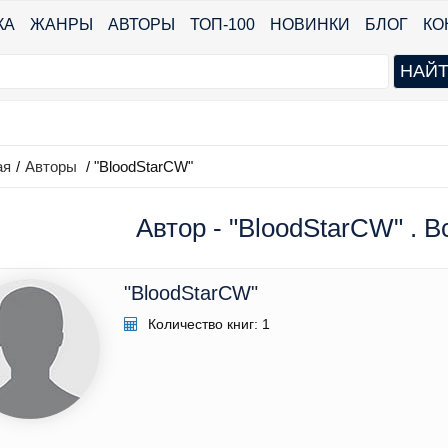
КА
ЖАНРЫ
АВТОРЫ
ТОП-100
НОВИНКИ
БЛОГ
КО
ая
/
Авторы
/ "BloodStarCW"
Автор - "BloodStarCW" . В
"BloodStarCW"
Количество книг: 1