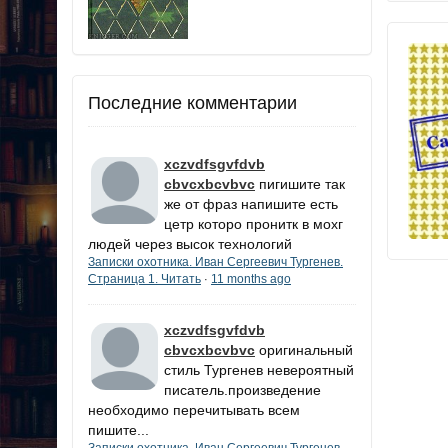
Последние комментарии
xczvdfsgvfdvb
cbvcxbcvbvc
пигишите так
же от фраз напишите есть
цетр которо пронитк в мохг
людей через высок технологий
Записки охотника. Иван Сергеевич Тургенев.
Страница 1. Читать
11 months ago
·
xczvdfsgvfdvb
cbvcxbcvbvc
оригинальный
стиль Тургенев невероятный
писатель.произведение
необходимо перечитывать всем
пишите...
Записки охотника. Иван Сергеевич Тургенев.