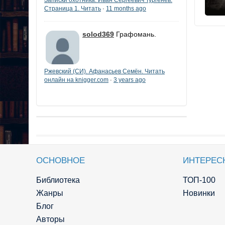
Страница 1. Читать
11 months ago
·
solod369
Графомань.
Ржевский (СИ). Афанасьев Семён. Читать
онлайн на knigger.com
3 years ago
·
ОСНОВНОЕ
ИНТЕРЕС
Библиотека
ТОП-100
Жанры
Новинки
Блог
Авторы