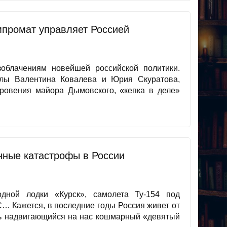
омпромат управляет Россией
облачениям новейшей российской политики.
алы Валентина Ковалева и Юрия Скуратова,
ткровения майора Дымовского, «кепка в деле»
нные катастрофы в России
одной лодки «Курск», самолета Ту-154 под
… Кажется, в последние годы Россия живет от
ть надвигающийся на нас кошмарный «девятый