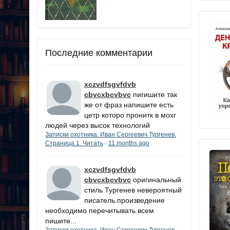
Последние комментарии
xczvdfsgvfdvb
cbvcxbcvbvc
пигишите так
же от фраз напишите есть
цетр которо пронитк в мохг
людей через высок технологий
Записки охотника. Иван Сергеевич Тургенев.
Страница 1. Читать
11 months ago
·
xczvdfsgvfdvb
cbvcxbcvbvc
оригинальный
стиль Тургенев невероятный
писатель.произведение
необходимо перечитывать всем
пишите...
Записки охотника. Иван Сергеевич Тургенев.