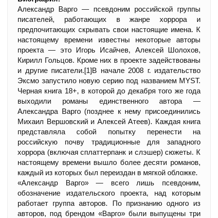
Александр Варго — псевдоним российской группы
писателей, работающих в жанре хоррора и
предпочитающих скрывать свои настоящие имена. К
настоящему времени известны некоторые авторы
проекта — это Игорь Исайчев, Алексей Шолохов,
Кирилл Гольцов. Кроме них в проекте задействованы
и другие писатели.[1]В начале 2008 г. издательство
Эксмо запустило новую серию под названием MYST.
Черная книга 18+, в которой до декабря того же года
выходили романы единственного автора —
Александра Варго (позднее к нему присоединились
Михаил Вершовский и Алексей Атеев). Каждая книга
представляла собой попытку перенести на
российскую почву традиционные для западного
хоррора (включая сплаттерпанк и слэшер) сюжеты. К
настоящему времени вышло более десяти романов,
каждый из которых был переиздан в мягкой обложке.
«Александр Варго» — всего лишь псевдоним,
обозначение издательского проекта, над которым
работает группа авторов. По признанию одного из
авторов, под брендом «Варго» были выпущены три