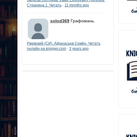
Страница 1. Читать
11 months ago
·
solod369
Графомань.
Ржевский (СИ). Афанасьев Семён. Читать
онлайн на knigger.com
3 years ago
·