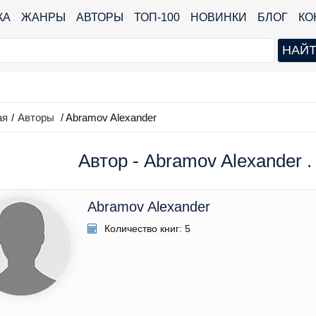
КА
ЖАНРЫ
АВТОРЫ
ТОП-100
НОВИНКИ
БЛОГ
КО
ая
/
Авторы
/ Abramov Alexander
Автор - Abramov Alexander .
Abramov Alexander
Количество книг: 5