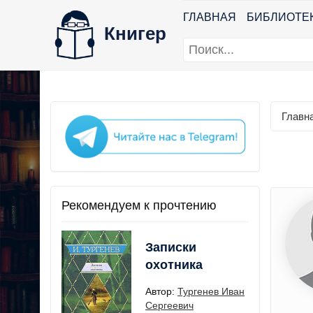
ГЛАВНАЯ
БИБЛИОТЕ
Книгер
Главн
Рекомендуем к прочтению
Записки
охотника
Автор:
Тургенев Иван
Сергеевич