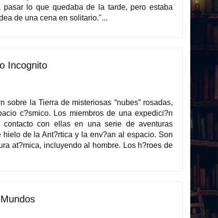
a pasar lo que quedaba de la tarde, pero estaba
a de una cena en solitario."...
o Incognito
?n sobre la Tierra de misteriosas “nubes” rosadas,
 espacio c?smico. Los miembros de una expedici?n
er contacto con ellas en una serie de aventuras
hielo de la Ant?rtica y la env?an al espacio. Son
tura at?mica, incluyendo al hombre. Los h?roes de
s Mundos