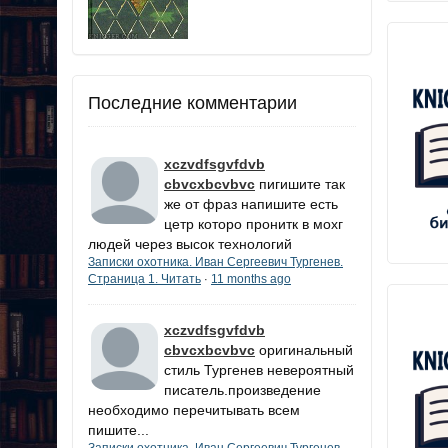
Последние комментарии
xczvdfsgvfdvb
cbvcxbcvbvc
пигишите так
же от фраз напишите есть
цетр которо пронитк в мохг
людей через высок технологий
Записки охотника. Иван Сергеевич Тургенев.
Страница 1. Читать
11 months ago
·
xczvdfsgvfdvb
cbvcxbcvbvc
оригинальный
стиль Тургенев невероятный
писатель.произведение
необходимо перечитывать всем
пишите...
Записки охотника. Иван Сергеевич Тургенев.