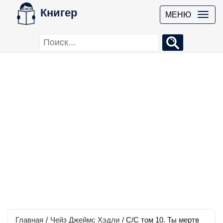
Книгер
МЕНЮ
Главная
/
Чейз Джеймс Хэдли
/
С/С том 10. Ты мертв