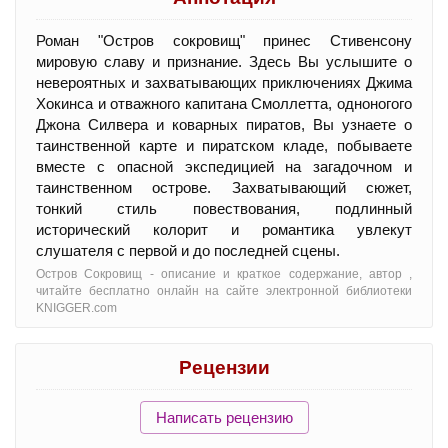
Роман "Остров сокровищ" принес Стивенсону
мировую славу и признание. Здесь Вы услышите о
невероятных и захватывающих приключениях Джима
Хокинса и отважного капитана Смоллетта, одноногого
Джона Силвера и коварных пиратов, Вы узнаете о
таинственной карте и пиратском кладе, побываете
вместе с опасной экспедицией на загадочном и
таинственном острове. Захватывающий сюжет,
тонкий стиль повествования, подлинный
исторический колорит и романтика увлекут
слушателя с первой и до последней сцены.
Остров Сокровищ - oписание и краткое содержание, автор ,
читайте бесплатно онлайн на сайте электронной библиотеки
KNIGGER.com
Рецензии
Написать рецензию