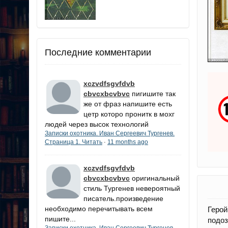
Последние комментарии
xczvdfsgvfdvb
cbvcxbcvbvc
пигишите так
же от фраз напишите есть
цетр которо пронитк в мохг
людей через высок технологий
Записки охотника. Иван Сергеевич Тургенев.
Страница 1. Читать
11 months ago
·
xczvdfsgvfdvb
cbvcxbcvbvc
оригинальный
стиль Тургенев невероятный
писатель.произведение
необходимо перечитывать всем
Геро
пишите...
подо
Записки охотника. Иван Сергеевич Тургенев.