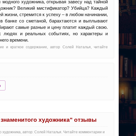
 модного художника, открывая завесу над тайной
дожник? Великий мистификатор? Убийца? Каждый
ей жизни, стремится к успеху – в любом начинании,
и в банке со сметаной, барахтаются и выплывают
ыбирают самые разные и цену платит каждый свою.
ых людях и реальных событиях, но характеры и
него времени.
ие и краткое содержание, автор Солей Наталья, читайте
ю
 знаменитого художника" отзывы
о художника, автор: Солей Наталья. Читайте комментарии и