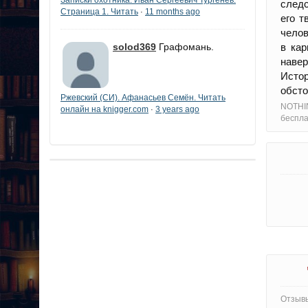
следс
Страница 1. Читать
11 months ago
·
его 
челов
в кар
solod369
Графомань.
навер
Исто
обсто
Ржевский (СИ). Афанасьев Семён. Читать
NOTHI
онлайн на knigger.com
3 years ago
·
беспла
Отзывы