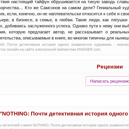
твия настоящий тайфун обрушивается на тихую заводь славы
творчества… Кто же Самсонов на самом деле? Гениальный ху
ек, если, конечно, он не наплевательски относится к себе и сво
ьере, в бизнесе, в семье, в любви. Такие люди, как лягушк
х, добиваясь заслуженного успеха. Однако пути к нему они в
рия, которую предлагает автор, не рассказывает о реальн
ятельства, описываемые в книге, во многом типичны для нынеш
NG: Почти детективная история одного знаменитого художника - oписан
тно онлайн на сайте электронной библиотеки KNIGGER.com
Рецензии
Написать рецензи
"NOTHING: Почти детективная история одного
 читателей о книге NOTHING: Почти детективная история одного знаменитог