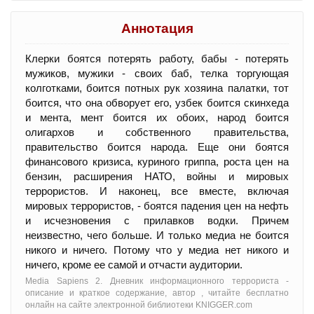
Аннотация
Клерки боятся потерять работу, бабы - потерять
мужиков, мужики - своих баб, телка торгующая
колготками, боится потных рук хозяина палатки, тот
боится, что она обворует его, узбек боится скинхеда
и мента, мент боится их обоих, народ боится
олигархов и собственного правительства,
правительство боится народа. Еще они боятся
финансового кризиса, куриного гриппа, роста цен на
бензин, расширения НАТО, войны и мировых
террористов. И наконец, все вместе, включая
мировых террористов, - боятся падения цен на нефть
и исчезновения с прилавков водки. Причем
неизвестно, чего больше. И только медиа не боится
никого и ничего. Потому что у медиа нет никого и
ничего, кроме ее самой и отчасти аудитории.
Media Sapiens 2. Дневник информационного террориста -
oписание и краткое содержание, автор , читайте бесплатно
онлайн на сайте электронной библиотеки KNIGGER.com