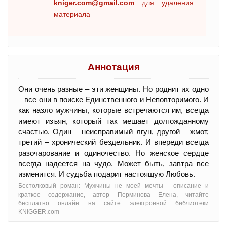
kniger.com@gmail.com
для удаления
материала
Аннотация
Они очень разные – эти женщины. Но роднит их одно
– все они в поиске Единственного и Неповторимого. И
как назло мужчины, которые встречаются им, всегда
имеют изъян, который так мешает долгожданному
счастью. Один – неисправимый лгун, другой – жмот,
третий – хронический бездельник. И впереди всегда
разочарование и одиночество. Но женское сердце
всегда надеется на чудо. Может быть, завтра все
изменится. И судьба подарит настоящую Любовь.
Бестолковый роман: Мужчины не моей мечты - oписание и
краткое содержание, автор Перминова Елена, читайте
бесплатно онлайн на сайте электронной библиотеки
KNIGGER.com