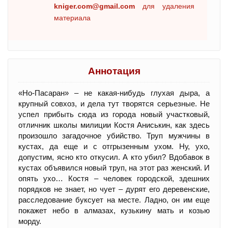
kniger.com@gmail.com
для удаления
материала
Аннотация
«Но-Пасаран» – не какая-нибудь глухая дыра, а
крупный совхоз, и дела тут творятся серьезные. Не
успел прибыть сюда из города новый участковый,
отличник школы милиции Костя Аниськин, как здесь
произошло загадочное убийство. Труп мужчины в
кустах, да еще и с отгрызенным ухом. Ну, ухо,
допустим, ясно кто откусил. А кто убил? Вдобавок в
кустах объявился новый труп, на этот раз женский. И
опять ухо… Костя – человек городской, здешних
порядков не знает, но чует – дурят его деревенские,
расследование буксует на месте. Ладно, он им еще
покажет небо в алмазах, кузькину мать и козью
морду.